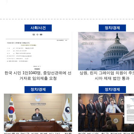
사회/사건
정치/경제
한국 시민 1만1040명, 중앙선관위에 선
상원, 린지 그레이엄 의원이 주
거자료 임의제출 요청
시아 제재 법안 통과
정치/경제
정치/경제