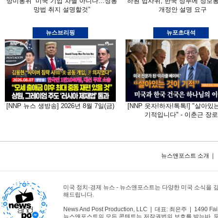
방미통위 “미국 기업 차별 아니다…정통
하원 법사위, 한국 정부에 정보
망법 취지 설명할것”
개정안 설명 요구
뉴스브리핑
뉴포초대석
[NNP 뉴스 생방송] 2026년 8월 7일(금)
[NNP 웃자!하자!톡톡!] "살아있
기적입니다" - 이춘근 장로
뉴스앤포스트 소개
|
미국 정치·경제 뉴스 - 뉴스앤포스트는 다양한 미국 소식을 
해드립니다.
News And Post Production, LLC | 대표: 최은주 | 1490 Fair
뉴스앤포스트의 모든 콘텐트는 저작권법의 보호를 받는바, 무단 