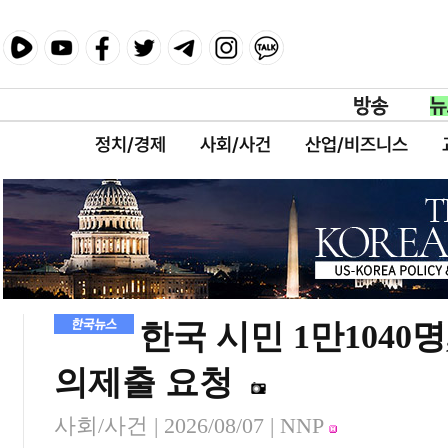
정치/경제
사회/사건
산업/비즈니스
한국 시민 1만1040
의제출 요청
사회/사건 |
2026/08/07
| NNP