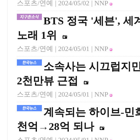
스포츠/연예 |
2024/05/02
| NNP
BTS 정국 '세븐', 
노래 1위
스포츠/연예 |
2024/05/01
| NNP
소속사는 시끄럽지만…
2천만뷰 근접
스포츠/연예 |
2024/05/01
| NNP
계속되는 하이브-민
천억→28억 되나
스포츠/연예 |
2024/05/01
| NNP