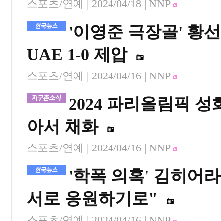
스포츠/연예 |
2024/04/18
| NNP
'이영준 극장골' 황
UAE 1-0 제압
스포츠/연예 |
2024/04/16
| NNP
2024 파리올림픽 
아서 채화
스포츠/연예 |
2024/04/16
| NNP
'학폭 의혹' 김히어
서로 응원하기로"
스포츠/연예 |
2024/04/16
| NNP