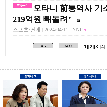
오타니 前통역사 기
219억원 빼돌려"
스포츠/연예 |
2024/04/11
| NNP
[1]
[2]
[3]
[4]
정치/경제
정치/경제