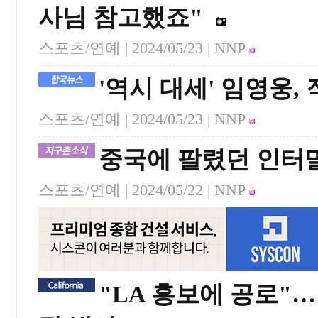
사님 참고했죠"
스포츠/연예 |
2024/05/23
| NNP
'역시 대세' 임영웅,
스포츠/연예 |
2024/05/23
| NNP
중국에 팔렸던 인터
스포츠/연예 |
2024/05/22
| NNP
"LA 홍보에 공로"