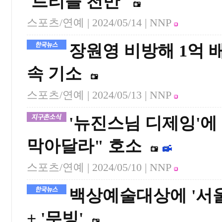
'트리플 천만'
스포츠/연예 |
2024/05/14
| NNP
장원영 비방해 1억
속 기소
스포츠/연예 |
2024/05/13
| NNP
'뉴진스님 디제잉'에
막아달라" 호소
스포츠/연예 |
2024/05/10
| NNP
백상예술대상에 '서울
+ '무빙'