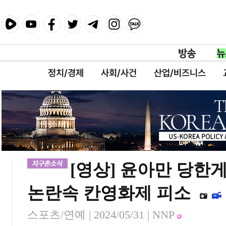
정치/경제
사회/사건
산업/비즈니스
[영상] 윤아만 당
논란속 칸영화제 피소
스포츠/연예 |
2024/05/31
| NNP