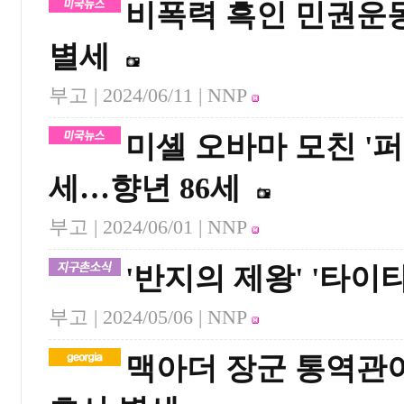
비폭력 흑인 민권운동
별세
부고 |
2024/06/11
| NNP
미셸 오바마 모친 '
세…향년 86세
부고 |
2024/06/01
| NNP
'반지의 제왕' '타이
부고 |
2024/05/06
| NNP
맥아더 장군 통역관