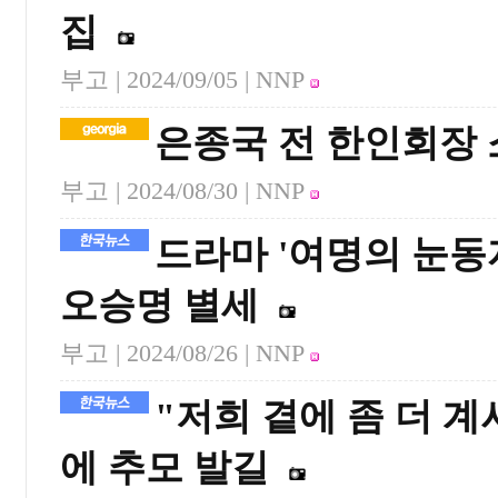
집
부고 |
2024/09/05
| NNP
은종국 전 한인회장 
부고 |
2024/08/30
| NNP
드라마 '여명의 눈동자
오승명 별세
부고 |
2024/08/26
| NNP
"저희 곁에 좀 더 
에 추모 발길