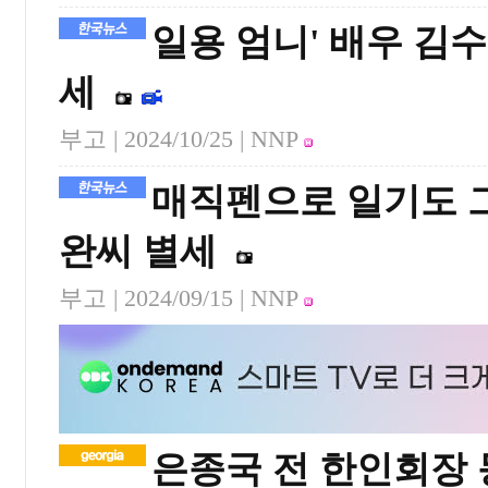
일용 엄니' 배우 김
세
부고 |
2024/10/25
| NNP
매직펜으로 일기도 그
완씨 별세
부고 |
2024/09/15
| NNP
은종국 전 한인회장 