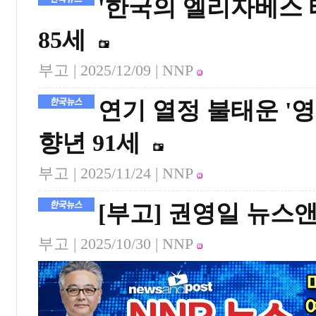
'한국의 엘리자베스 
85세
부고 |
2025/12/09
| NNP
연기 열정 불태운 '
향년 91세
부고 |
2025/11/24
| NNP
[부고] 권영일 뉴스
부고 |
2025/10/30
| NNP