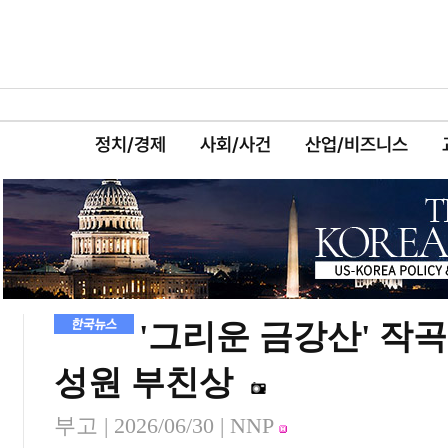
정치/경제
사회/사건
산업/비즈니스
'그리운 금강산' 작
성원 부친상
부고 |
2026/06/30
| NNP