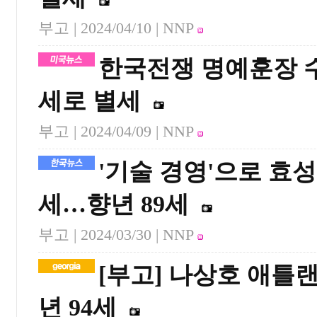
부고 |
2024/04/10
| NNP
한국전쟁 명예훈장 수
세로 별세
부고 |
2024/04/09
| NNP
'기술 경영'으로 효
세…향년 89세
부고 |
2024/03/30
| NNP
[부고] 나상호 애
년 94세