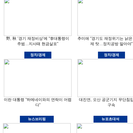
野, 秋 ‘경기 재정비상’에 “李대통령이
추미애 “경기도 재정위기는 낡은
주범…지사때 현금살포”
제 탓…정치공방 말아야”
정치/경제
정치/경제
이란 대통령 “하메네이와의 연락이 어렵
대진연, 오산 공군기지 무단침
다”
구속
뉴스브리핑
뉴포초대석