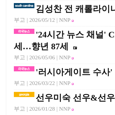
김성찬 전 캐롤라이
부고 |
2026/05/12
| NNP
'24시간 뉴스 채널'
세…향년 87세
부고 |
2026/05/06
| NNP
'러시아게이트 수사' 
부고 |
2026/03/22
| NNP
선우미숙 선우&선우
부고 |
2026/01/28
| NNP