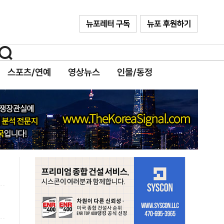
스포츠/연예
영상뉴스
인물/동정