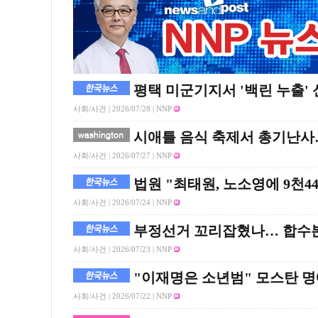
평택 미군기지서 '백린 누출'
사회/사건 |
2026/07/28
| NNP
시애틀 음식 축제서 총기난사…
사회/사건 |
2026/07/27
| NNP
법원 "최태원, 노소영에 9천4
사회/사건 |
2026/07/24
| NNP
부정선거 꼬리잡혔나… 합수본,
사회/사건 |
2026/07/23
| NNP
"이재명은 소년범" 모스탄 
사회/사건 |
2026/07/22
| NNP