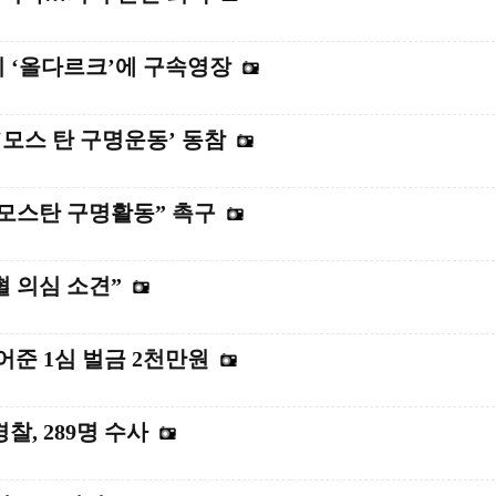
지 ‘올다르크’에 구속영장
모스 탄 구명운동’ 동참
“모스탄 구명활동” 촉구
혈 의심 소견”
어준 1심 벌금 2천만원
찰, 289명 수사