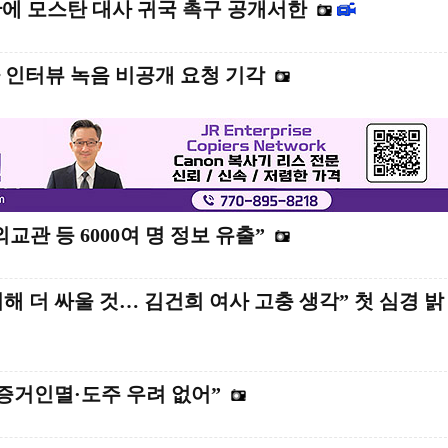
에 모스탄 대사 귀국 촉구 공개서한
 인터뷰 녹음 비공개 요청 기각
교관 등 6000여 명 정보 유출”
위해 더 싸울 것… 김건희 여사 고충 생각” 첫 심경 밝
증거인멸·도주 우려 없어”