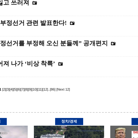
식잃고 쓰러져
 부정선거 관련 발표한다!
“부정선거를 부정해 오신 분들께” 공개편지
어져 나가 ‘비상 착륙’
1
[2]
[3]
[4]
[5]
[6]
[7]
[8]
[9]
[10]
[11]
[12]
..
[86]
[Next 12]
제
정치/경제