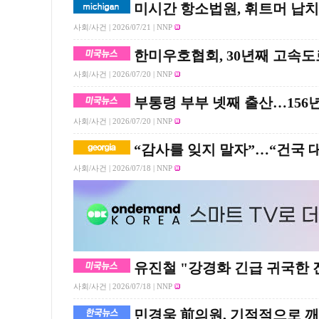
미시간 항소법원, 휘트머 납치 
사회/사건 |
2026/07/21
| NNP
한미우호협회, 30년째 고속도
사회/사건 |
2026/07/20
| NNP
부통령 부부 넷째 출산…156
사회/사건 |
2026/07/20
| NNP
“감사를 잊지 말자”…“건국 
사회/사건 |
2026/07/18
| NNP
유진철 "강경화 긴급 귀국한 진
사회/사건 |
2026/07/18
| NNP
민경욱 前의원, 기적적으로 