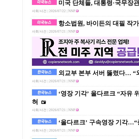
미국 단체들, 대통령·국무장관
사회/사건 |
2026/07/22
| NNP
항소법원, 바이든의 대필 작가
사회/사건 |
2026/07/21
| NNP
외교부 본부 서버 뚫렸다… “외
사회/사건 |
2026/07/21
| NNP
‘영장 기각’ 올다르크 “자유 
혀
사회/사건 |
2026/07/21
| NNP
‘올다르크’ 구속영장 기각…“
사회/사건 |
2026/07/21
| NNP