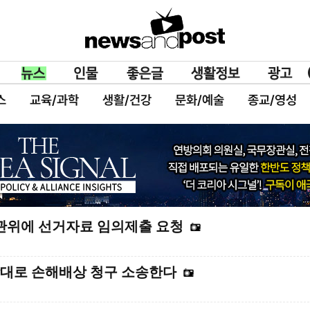
스
교육/과학
생활/건강
문화/예술
종교/영성
앙선관위에 선거자료 임의제출 요청
상대로 손해배상 청구 소송한다