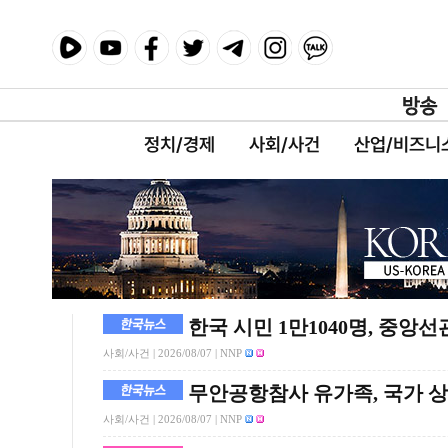
정치/경제
사회/사건
산업/비즈니
한국 시민 1만1040명, 중
사회/사건 |
2026/08/07
| NNP
무안공항참사 유가족, 국가 
사회/사건 |
2026/08/07
| NNP