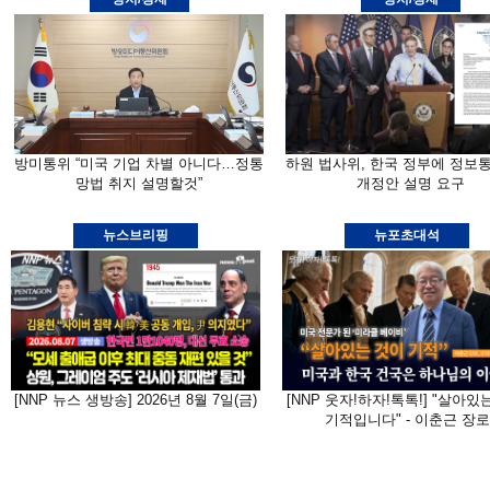
방미통위 “미국 기업 차별 아니다…정통
하원 법사위, 한국 정부에 정보
망법 취지 설명할것”
개정안 설명 요구
뉴스브리핑
뉴포초대석
[NNP 뉴스 생방송] 2026년 8월 7일(금)
[NNP 웃자!하자!톡톡!] "살아있
기적입니다" - 이춘근 장로