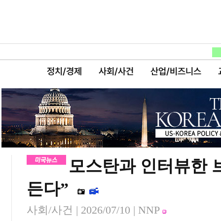
정치/경제
사회/사건
산업/비즈니스
모스탄과 인터뷰한 
든다”
사회/사건 |
2026/07/10
| NNP