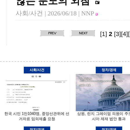
않는 분노의 외침
사회/사건 |
2026/06/18
| NNP
[1]
2
[3]
[4]
사회/사건
정치/경제
한국 시민 1만1040명, 중앙선관위에 선
상원, 린지 그레이엄 의원이 주
거자료 임의제출 요청
시아 제재 법안 통과
정치/경제
정치/경제