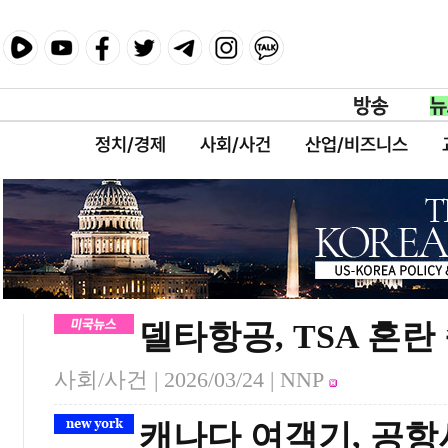
정치/경제
사회/사건
산업/비즈니스
델타항공, TSA 혼란
사회/사건 |
2026/03/24
| NNP
캐나다 여객기, 공항