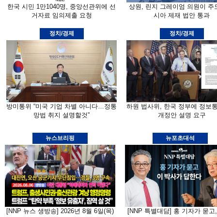
한국 시민 1만1040명, 중앙선관위에 선
상원, 린지 그레이엄 의원이 주
거자료 임의제출 요청
시아 제재 법안 통과
정치/경제
정치/경제
방미통위 “미국 기업 차별 아니다…정통
하원 법사위, 한국 정부에 정보
망법 취지 설명할것”
개정안 설명 요구
뉴스브리핑
뉴포초대석
[NNP 뉴스 생방송] 2026년 8월 6일(목)
[NNP 특별대담] 홍 기자가 묻고,