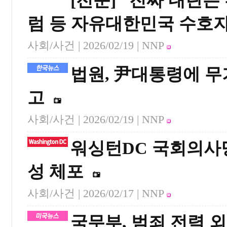
[전문] “진짜 내란
럼 등 자유대한민국 수호
사회/사건 |
2026/02/19
| NNP
법원, 尹대통령에 무기
고
사회/사건 |
2026/02/19
| NNP
워싱턴DC 국회의사
성 체포
사회/사건 |
2026/02/17
| NNP
국무부, 범죄 전력 외