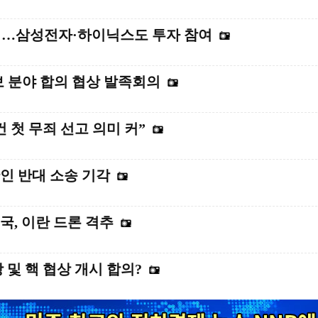
제쳐…삼성전자·하이닉스도 투자 참여
안보 분야 합의 협상 발족회의
 첫 무죄 선고 의미 커”
인 반대 소송 기각
국, 이란 드론 격추
 및 핵 협상 개시 합의?