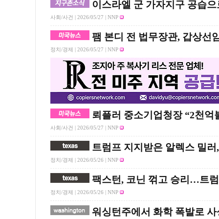
이스라엘 군 가자지구 공습으로
사회/사건 |
2026/05/27
| NNP
팸 본디 전 법무장관, 갑상선
정치/경제 |
2026/05/27
| NNP
뢰플러 중소기업청장 “2천억불
사회/사건 |
2026/05/27
| NNP
트럼프 지지받은 알렉스 밀러,
정치/경제 |
2026/05/26
| NNP
팩스턴, 코닌 꺾고 승리…트럼
정치/경제 |
2026/05/26
| NNP
워싱턴주에서 화학 폭발로 사