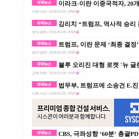
이라크-이란 이중국적자, 20
사회/사건 |
2026/05/29
| NNP
깅리치 “트럼프, 역사적 승리
정치/경제 |
2026/05/29
| NNP
트럼프, 이란 문제 ‘최종 결정
정치/경제 |
2026/05/29
| NNP
블루 오리진 대형 로켓 '뉴 글
교육/과학 |
2026/05/28
| NNP
법무부, 트럼프에 소송건 E.진
사회/사건 |
2026/05/28
| NNP
CBS, 극좌성향 ‘60분’ 총괄