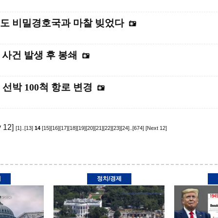
에도 비밀경호국과 마찰 빚었다
격 사건 발생 후 봉쇄
선박 100척 항로 변경
 12]
[1]
..
[13]
14
[15]
[16]
[17]
[18]
[19]
[20]
[21]
[22]
[23]
[24]
..
[674]
[Next 12]
제
정치/경제