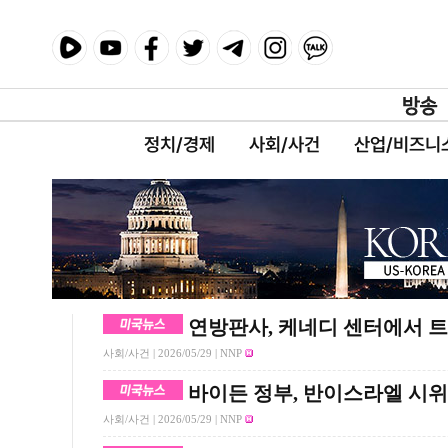
정치/경제
사회/사건
산업/비즈니
연방판사, 케네디 센터에서 트
사회/사건 |
2026/05/29
| NNP
바이든 정부, 반이스라엘 시위
사회/사건 |
2026/05/29
| NNP