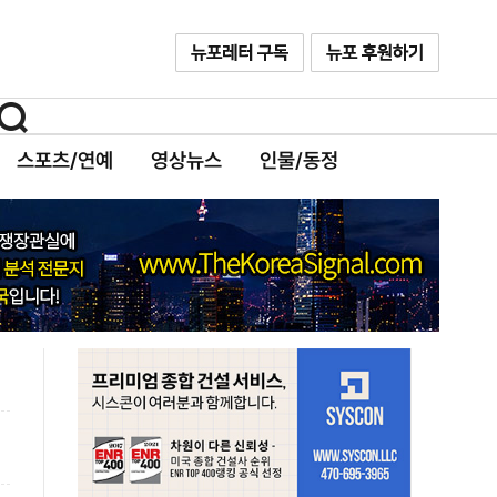
스포츠/연예
영상뉴스
인물/동정