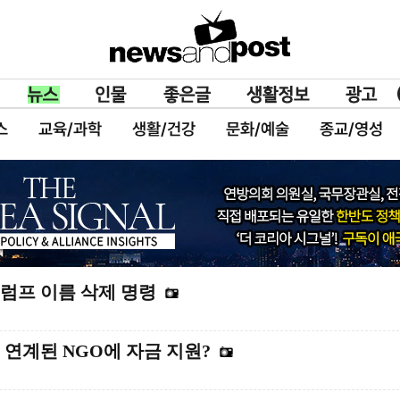
스
교육/과학
생활/건강
문화/예술
종교/영성
럼프 이름 삭제 명령
 연계된 NGO에 자금 지원?