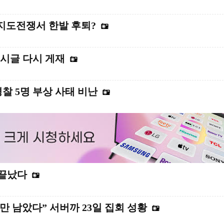
지도전쟁서 한발 후퇴?
게시글 다시 게재
경찰 5명 부상 사태 비난
 끝났다
만 남았다” 서버까 23일 집회 성황