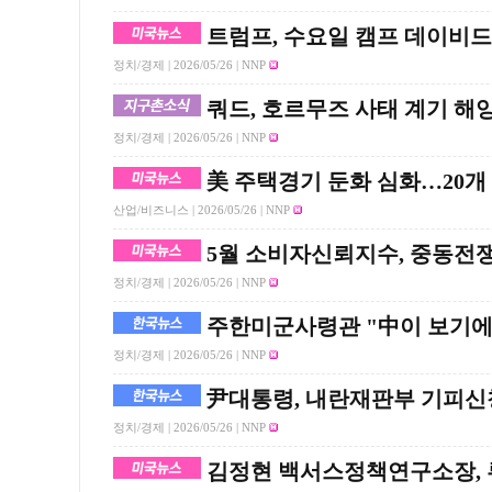
트럼프, 수요일 캠프 데이비
정치/경제 |
2026/05/26
| NNP
쿼드, 호르무즈 사태 계기 해
정치/경제 |
2026/05/26
| NNP
美 주택경기 둔화 심화…20개
산업/비즈니스 |
2026/05/26
| NNP
5월 소비자신뢰지수, 중동전
정치/경제 |
2026/05/26
| NNP
주한미군사령관 "中이 보기에
정치/경제 |
2026/05/26
| NNP
尹대통령, 내란재판부 기피신
정치/경제 |
2026/05/26
| NNP
김정현 백서스정책연구소장, 