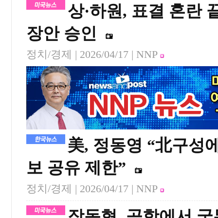
상·하원, 표결 혼란 끝
장안 승인
정치/경제 |
2026/04/17
| NNP
美, 정동영 “北구성에
보 공유 제한”
정치/경제 |
2026/04/17
| NNP
장동혁, 공항에서 국