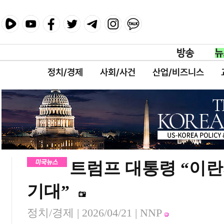
정치/경제
사회/사건
산업/비즈니스
트럼프 대통령 “이란
기대”
정치/경제 |
2026/04/21
| NNP