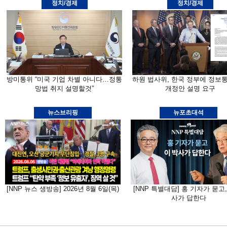
정치/경제
정치/경제
방미통위 “미국 기업 차별 아니다…정통
하원 법사위, 한국 정부에 정보
망법 취지 설명할것”
개정안 설명 요구
뉴스브리핑
뉴포초대석
[NNP 뉴스 생방송] 2026년 8월 6일(목)
[NNP 특별대담] 홍 기자가 묻고,
사가 답한다